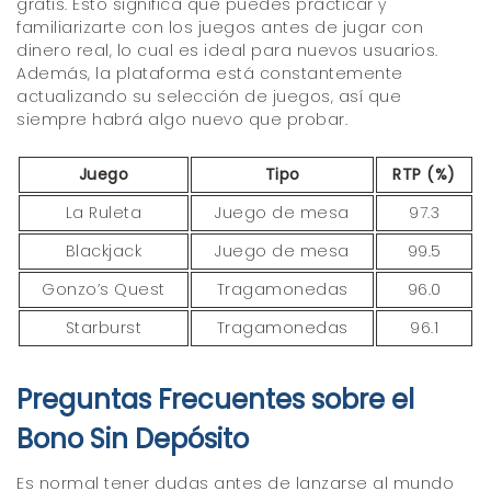
gratis. Esto significa que puedes practicar y
familiarizarte con los juegos antes de jugar con
dinero real, lo cual es ideal para nuevos usuarios.
Además, la plataforma está constantemente
actualizando su selección de juegos, así que
siempre habrá algo nuevo que probar.
Juego
Tipo
RTP (%)
La Ruleta
Juego de mesa
97.3
Blackjack
Juego de mesa
99.5
Gonzo’s Quest
Tragamonedas
96.0
Starburst
Tragamonedas
96.1
Preguntas Frecuentes sobre el
Bono Sin Depósito
Es normal tener dudas antes de lanzarse al mundo