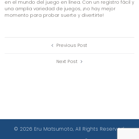
en el mundo del juego en línea. Con un registro fácil y
una amplia variedad de juegos, ¡no hay mejor
momento para probar suerte y divertirte!
Post
Previous Post
navigation
Next Post
© 2026 Eru Matsumoto, All Rights Reserved.